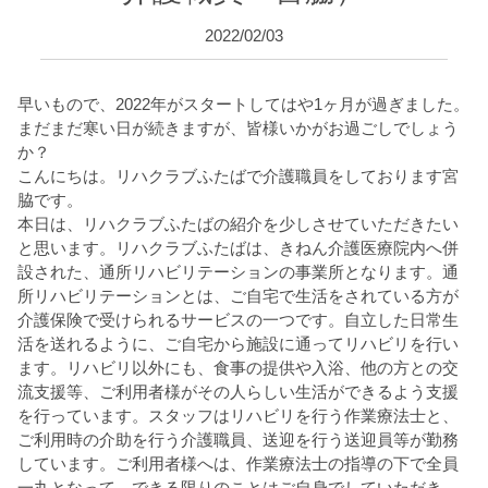
2022/02/03
早いもので、
2022
年がスタートしてはや
1
ヶ月が過ぎました。
まだまだ寒い日が続きますが、皆様いかがお過ごしでしょう
か？
こんにちは。リハクラブふたばで介護職員をしております宮
脇です。
本日は、リハクラブふたばの紹介を少しさせていただきたい
と思います。リハクラブふたばは、きねん介護医療院内へ併
設された、通所リハビリテーションの事業所となります。通
所リハビリテーションとは、ご自宅で生活をされている方が
介護保険で受けられるサービスの一つです。自立した日常生
活を送れるように、ご自宅から施設に通ってリハビリを行い
ます。リハビリ以外にも、食事の提供や入浴、他の方との交
流支援等、ご利用者様がその人らしい生活ができるよう支援
を行っています。スタッフはリハビリを行う作業療法士と、
ご利用時の介助を行う介護職員、送迎を行う送迎員等が勤務
しています。ご利用者様へは、作業療法士の指導の下で全員
一丸となって、できる限りのことはご自身でしていただき、