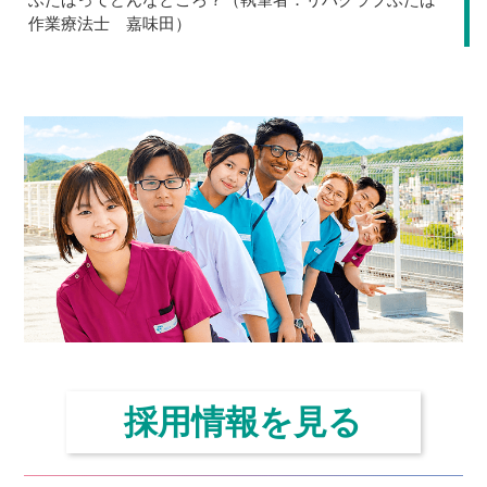
作業療法士 嘉味田）
ゲ
ー
シ
ョ
ン
採用情報を見る