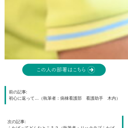
投
前の記事:
稿
初心に返って…（執筆者：病棟看護部 看護助手 木内）
ナ
次の記事:
ビ
ふたばってどんなところ？（執筆者：リハクラブふたば