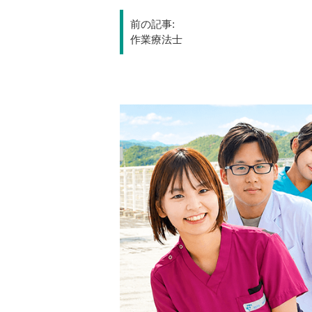
投
前の記事:
稿
作業療法士
ナ
ビ
ゲ
ー
シ
ョ
ン